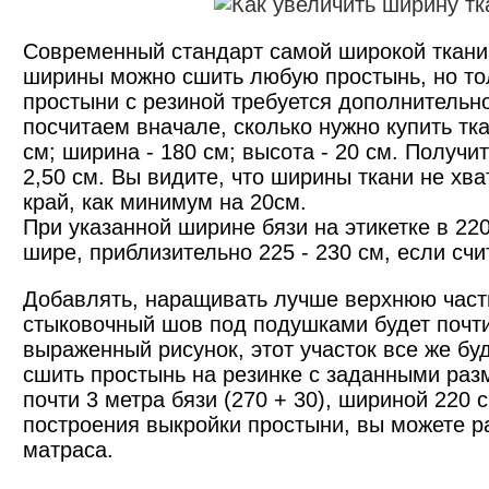
Современный стандарт самой широкой ткани и
ширины можно сшить любую простынь, но тол
простыни с резиной требуется дополнительн
посчитаем вначале, сколько нужно купить тк
см; ширина - 180 см; высота - 20 см. Получи
2,50 см. Вы видите, что ширины ткани не хва
край, как минимум на 20см.
При указанной ширине бязи на этикетке в 22
шире, приблизительно 225 - 230 см, если счи
Добавлять, наращивать лучше верхнюю часть
стыковочный шов под подушками будет почти
выраженный рисунок, этот участок все же бу
сшить простынь на резинке с заданными ра
почти 3 метра бязи (270 + 30), шириной 22
построения выкройки простыни, вы можете р
матраса.