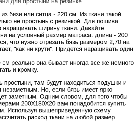
з бязи или ситца - 220 см. Из ткани такой
ько не простынь с резинкой. Для пошива
о наращивать ширину ткани. Давайте
ани на условный размер матраса: длина - 200
тся, что нужно отрезать бязь размером 2,70 на
тает, "как ни крути". Придется наращивать один
0 см реально она бывает иногда все же немного
тать и кромку.
 простыни, там будут находиться подушки и
 незаметным. Но, если бязь имеет ярко
дет заметным. Одним словом, для того чтобы
змерами 200Х180Х20 вам понадобится купить
0 см. Используя вышеприведенную схему
ассчитать расход ткани на любой размер