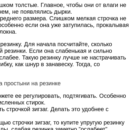
шком толстые. Главное, чтобы они от влаги не
нем, не появлялись дырки.
реднего размера. Слишком мелкая строчка не
 особенно если она уже затупилась, прокалывая
локна.
резинку. Для начала посчитайте, сколько
й резинки. Если она слабенькая и сильно
 слабее. Такую резинку лучше не настрачивать
ибку, как шнур в занавеску. Тогда, со
жете ее регулировать, подтягивать. Особенно
исленных стирок.
 строчкой зигзаг. Делать это удобнее с
ью строчки зигзаг, то купите упругую резинку
глы, слабая резинка заметно "ослабеет".