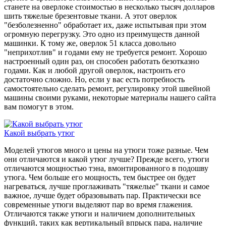
станете на оверлоке стоимостью в несколько тысяч долларов
шить тяжелые брезентовые ткани. А этот оверлок
"безболезненно" обработает их, даже испытывая при этом
огромную перегрузку. Это одно из преимуществ данной
машинки. К тому же, оверлок 51 класса довольно
"неприхотлив" и годами ему не требуется ремонт. Хорошо
настроенный один раз, он способен работать безотказно
годами. Как и любой другой оверлок, настроить его
достаточно сложно. Но, если у вас есть потребность
самостоятельно сделать ремонт, регулировку этой швейной
машины своими руками, некоторые материалы нашего сайта
вам помогут в этом.
Какой выбрать утюг
Моделей утюгов много и цены на утюги тоже разные. Чем
они отличаются и какой утюг лучше? Прежде всего, утюги
отличаются мощностью тэна, вмонтированного в подошву
утюга. Чем больше его мощность, тем быстрее он будет
нагреваться, лучше проглаживать "тяжелые" ткани и самое
важное, лучше будет образовывать пар. Практически все
современные утюги выделяют пар во время глажения.
Отличаются также утюги и наличием дополнительных
функций, таких как вертикальный впрыск пара, наличие