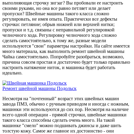
выполняющая строчку зигзаг? Вы пробовали ее настроить
своими руками, но она все равно петляет или делает
пропуски? Швейные машины такого класса сложно
регулировать, не имея опыта. Практически все дефекты
строчки: петляние; обрыв нижней или верхней нитки;
пропуски и т.д. связаны с неправильной регулировкой
челночного хода. Регулировку челночного хода сложно
сделать самостоятельно, к тому же, разные модели
используются "свои" параметры настройки. На сайте имеется
много материала, как выполнить ремонт швейной машины
Чайка самостоятельно. Попробуйте разобраться, возможно,
причина совсем простая и достаточно будет только правильно
настроить натяжение ниток, и машинка будет работать
идеально.
Ремонт швейной машины Подольск
Несмотря на "почтенный" возраст этих швейных машин
завода ПМЗ, обычно с ручным приводом и иногда с ножным,
машинки эти используются до сих пор. Несмотря на наличие
всего одной операции - прямой строчки, швейные машинки
такого класса способны сделать очень много. На такой
машинке "смело" можно подшивать джинсы и даже шить
толстую кожу. Самое же главное их достоинство - они