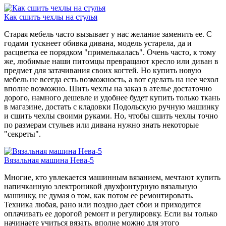
Как сшить чехлы на стулья
Старая мебель часто вызывает у нас желание заменить ее. С
годами тускнеет обивка дивана, модель устарела, да и
расцветка ее порядком "примелькалась". Очень часто, к тому
же, любимые наши питомцы превращают кресло или диван в
предмет для затачивания своих когтей. Но купить новую
мебель не всегда есть возможность, а вот сделать на нее чехол
вполне возможно. Шить чехлы на заказ в ателье достаточно
дорого, намного дешевле и удобнее будет купить только ткань
в магазине, достать с кладовки Подольскую ручную машинку
и сшить чехлы своими руками. Но, чтобы сшить чехлы точно
по размерам стульев или дивана нужно знать некоторые
"секреты".
Вязальная машина Нева-5
Многие, кто увлекается машинным вязанием, мечтают купить
напичканную электроникой двухфонтурную вязальную
машинку, не думая о том, как потом ее ремонтировать.
Техника любая, рано или поздно дает сбои и приходится
оплачивать ее дорогой ремонт и регулировку. Если вы только
начинаете учиться вязать, вполне можно для этого